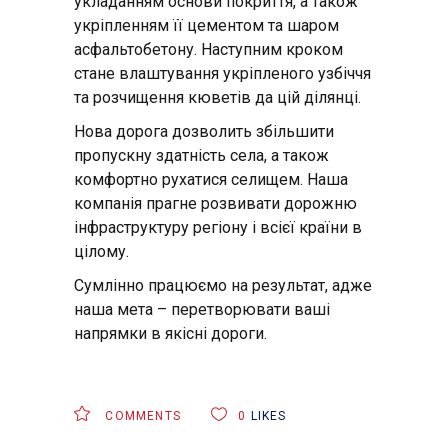
укладанням основи покриття, а також
укріпленням її цементом та шаром
асфальтобетону. Наступним кроком
стане влаштування укріпленого узбіччя
та розчищення кюветів да цій ділянці.
Нова дорога дозволить збільшити
пропускну здатність села, а також
комфортно рухатися селищем. Наша
компанія прагне розвивати дорожню
інфраструктуру регіону і всієї країни в
цілому.
Сумлінно працюємо на результат, адже
наша мета – перетворювати ваші
напрямки в якісні дороги.
COMMENTS
0
LIKES